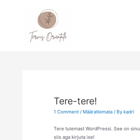
Skip
to
content
Tere-tere!
1 Comment
/
Määratlemata
/ By
kadri
Tere tulemast WordPressi. See on sinu
siis aga kirjuta ise!