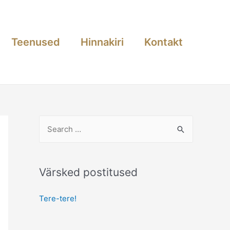
Teenused
Hinnakiri
Kontakt
S
e
a
r
Värsked postitused
c
Tere-tere!
h
f