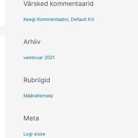
o
Värsked kommentaarid
r
:
Keegi Kommentaator
,
Default Kit
Arhiiv
veebruar 2021
Rubriigid
Määratlemata
Meta
Logi sisse