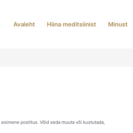
Avaleht
Hiina meditsiinist
Minust
 esimene postitus. Võid seda muuta või kustutada,