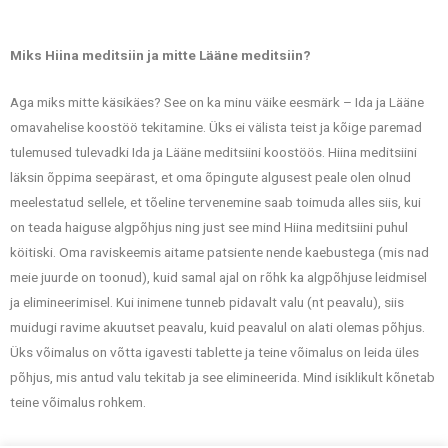
Miks Hiina meditsiin ja mitte Lääne meditsiin?
Aga miks mitte käsikäes? See on ka minu väike eesmärk – Ida ja Lääne
omavahelise koostöö tekitamine. Üks ei välista teist ja kõige paremad
tulemused tulevadki Ida ja Lääne meditsiini koostöös. Hiina meditsiini
läksin õppima seepärast, et oma õpingute algusest peale olen olnud
meelestatud sellele, et tõeline tervenemine saab toimuda alles siis, kui
on teada haiguse algpõhjus ning just see mind Hiina meditsiini puhul
köitiski. Oma raviskeemis aitame patsiente nende kaebustega (mis nad
meie juurde on toonud), kuid samal ajal on rõhk ka algpõhjuse leidmisel
ja elimineerimisel. Kui inimene tunneb pidavalt valu (nt peavalu), siis
muidugi ravime akuutset peavalu, kuid peavalul on alati olemas põhjus.
Üks võimalus on võtta igavesti tablette ja teine võimalus on leida üles
põhjus, mis antud valu tekitab ja see elimineerida. Mind isiklikult kõnetab
teine võimalus rohkem.