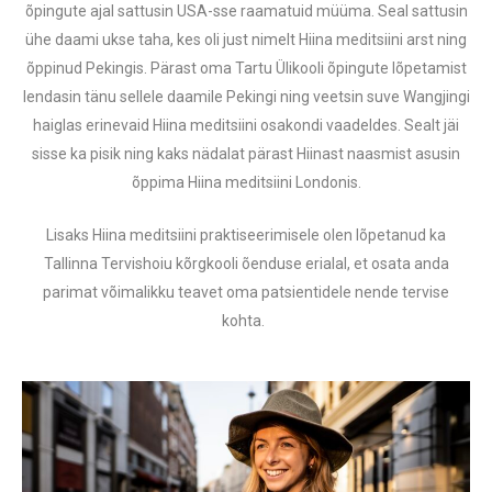
õpingute ajal sattusin USA-sse raamatuid müüma. Seal sattusin
ühe daami ukse taha, kes oli just nimelt Hiina meditsiini arst ning
õppinud Pekingis. Pärast oma Tartu Ülikooli õpingute lõpetamist
lendasin tänu sellele daamile Pekingi ning veetsin suve Wangjingi
haiglas erinevaid Hiina meditsiini osakondi vaadeldes. Sealt jäi
sisse ka pisik ning kaks nädalat pärast Hiinast naasmist asusin
õppima Hiina meditsiini Londonis.
Lisaks Hiina meditsiini praktiseerimisele olen lõpetanud ka
Tallinna Tervishoiu kõrgkooli õenduse erialal, et osata anda
parimat võimalikku teavet oma patsientidele nende tervise
kohta.