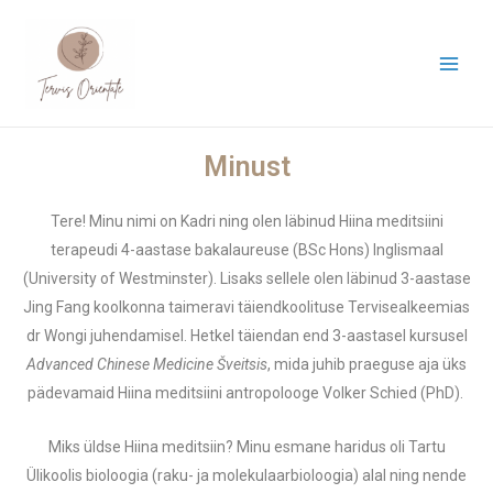
Minust
Tere! Minu nimi on Kadri ning olen läbinud Hiina meditsiini
terapeudi 4-aastase bakalaureuse (BSc Hons) Inglismaal
(University of Westminster). Lisaks sellele olen läbinud 3-aastase
Jing Fang koolkonna taimeravi täiendkoolituse Tervisealkeemias
dr Wongi juhendamisel. Hetkel täiendan end 3-aastasel kursusel
Advanced Chinese Medicine Šveitsis
, mida juhib praeguse aja üks
pädevamaid Hiina meditsiini antropolooge Volker Schied (PhD).
Miks üldse Hiina meditsiin? Minu esmane haridus oli Tartu
Ülikoolis bioloogia (raku- ja molekulaarbioloogia) alal ning nende