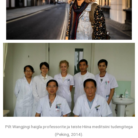
Pilt Wangjingi haigla professorite ja teiste Hiina meditsiini tudengitega
(Peking, 2014).