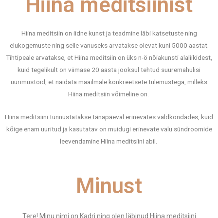
Hiina meditsiinist
Hiina meditsiin on iidne kunst ja teadmine läbi katsetuste ning
elukogemuste ning selle vanuseks arvatakse olevat kuni 5000 aastat.
Tihtipeale arvatakse, et Hiina meditsiin on üks n-ö nõiakunsti alaliikidest,
kuid tegelikult on viimase 20 aasta jooksul tehtud suuremahulisi
uurimustöid, et näidata maailmale konkreetsete tulemustega, milleks
Hiina meditsiin võimeline on.
Hiina meditsiini tunnustatakse tänapäeval erinevates valdkondades, kuid
kõige enam uuritud ja kasutatav on muidugi erinevate valu sündroomide
leevendamine Hiina meditsiini abil.
Minust
Tere! Minu nimi on Kadri ning olen läbinud Hiina meditsiini