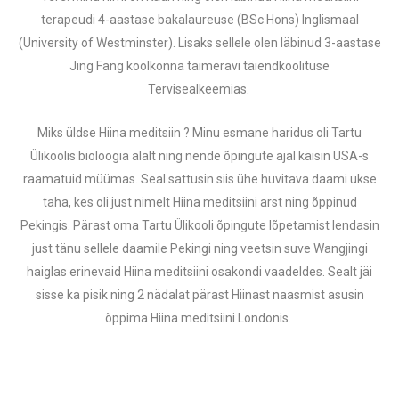
terapeudi 4-aastase bakalaureuse (BSc Hons) Inglismaal
(University of Westminster). Lisaks sellele olen läbinud 3-aastase
Jing Fang koolkonna taimeravi täiendkoolituse
Tervisealkeemias.
Miks üldse Hiina meditsiin ? Minu esmane haridus oli Tartu
Ülikoolis bioloogia alalt ning nende õpingute ajal käisin USA-s
raamatuid müümas. Seal sattusin siis ühe huvitava daami ukse
taha, kes oli just nimelt Hiina meditsiini arst ning õppinud
Pekingis. Pärast oma Tartu Ülikooli õpingute lõpetamist lendasin
just tänu sellele daamile Pekingi ning veetsin suve Wangjingi
haiglas erinevaid Hiina meditsiini osakondi vaadeldes. Sealt jäi
sisse ka pisik ning 2 nädalat pärast Hiinast naasmist asusin
õppima Hiina meditsiini Londonis.