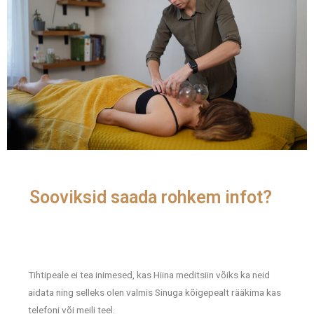
Sooviksid saada rohkem infot?
Tihtipeale ei tea inimesed, kas Hiina meditsiin võiks ka neid
aidata ning selleks olen valmis Sinuga kõigepealt rääkima kas
telefoni või meili teel.